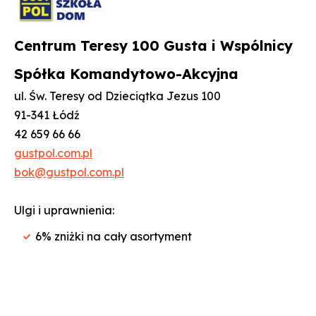
stronie
wersji
strony
Facebook'u
PDF
Centrum Teresy 100 Gusta i Wspólnicy
Spółka Komandytowo-Akcyjna
ul. Św. Teresy od Dzieciątka Jezus 100
91-341 Łódź
42 659 66 66
gustpol.com.pl
bok@gustpol.com.pl
Ulgi i uprawnienia:
6% zniżki na cały asortyment