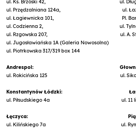
ul. Ks. Brzóski 42, ul. Długos
ul. Przędzalniana 124a, ul. Łazows
ul. Łagiewnicka 101, Pl. Barlickie
ul. Codzienna 2, ul. Tylna 
ul. Rzgowska 207, ul. A. Stru
ul. Jugosławiańska 1A (Galeria Nowosolna)
ul. Piotrkowska 317/319 box 144
Andrespol:
Głown
ul. Rokicińska 125 ul. Sikorskieg
Konstantynów Łódzki: Łas
ul. Piłsudskiego 4a ul. 11 listo
Łęczyca: Piąte
ul. Kilińskiego 7a ul. Ryne