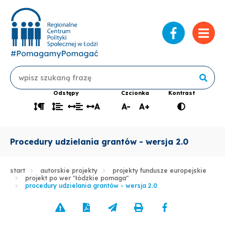
Przejdź
na
profil
Wyszukiwarka
Wyszuki
Szukaj
RCPS
Odstępy
Czcionka
Kontrast
na
A
A-
A+
Odstęp
Odstęp
Odstęp
Odstęp
Zmniejsz
Zwiększ
Wersja
Faceboo
między
między
między
między
wielkość
wielkość
kontrasto
akapitami
wierszami
słowami
literami
tekstu
tekstu
strony
Procedury udzielania grantów - wersja 2.0
start
autorskie projekty
projekty fundusze europejskie
projekt po wer "łódzkie pomaga"
procedury udzielania grantów - wersja 2.0
Zgłoś
Pobierz
Wyślij
Drukuj
Udostępnij
błąd
stronę
link
stronę
stronę